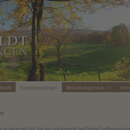
nholdt
Dienstleistungen
Bestattungshaus
Vor
en
 ist jederzeit für Sie da und kommt bei Bedarf selbstverst