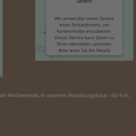
laden!
Wir verwenden einen Service
eines Drittanbieters, um
Karteninhalte einzubetten.
Dieser Service kann Daten zu
Ihren Aktivitäten sammeln.
Bitte lesen Sie die Details
durch und stimmen Sie der
Nutzung des Service zu, um
diese Karte anzuzeigen.
Mehr Informationen
ch am Wochenende, in unserem Bestattungshaus - für Erd-,
Akzeptieren
powered by
Usercentrics
Consent Management Platform
&
eRecht24