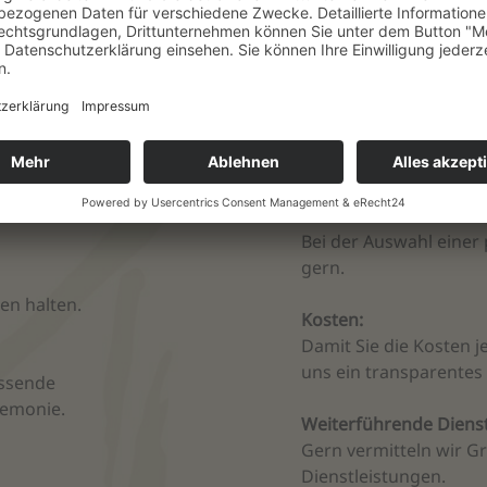
arten:
diese für Sie und
rung.
 wir für sie,
ichen Stellen,
 Formulare und füllen
Grabstelle:
Bei der Auswahl einer
gern.
en halten.
Kosten:
Damit Sie die Kosten j
uns ein transparentes
assende
remonie.
Weiterführende Dienst
Gern vermitteln wir G
Dienstleistungen.