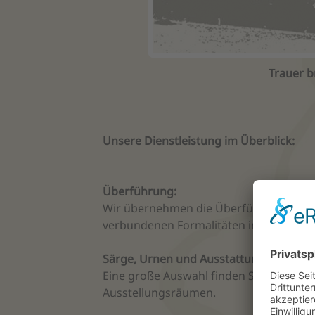
Trauer b
Unsere Dienstleistung im Überblick:
Überführung:
Wir übernehmen die Überführung und 
verbundenen Formalitäten im In- und A
Särge, Urnen und Ausstattungszubehör
Eine große Auswahl finden Sie in unser
Ausstellungsräumen.