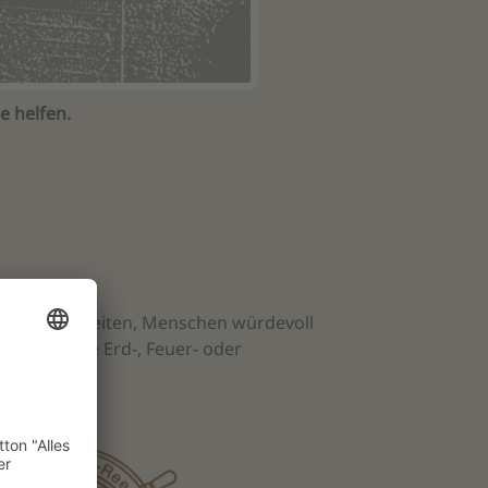
e helfen.
von Möglichkeiten, Menschen würdevoll
nisieren die Erd-, Feuer- oder
ahl.