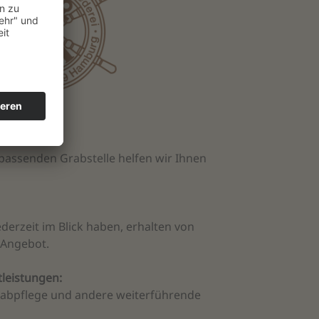
 passenden Grabstelle helfen wir Ihnen
ederzeit im Blick haben, erhalten von
 Angebot.
leistungen:
rabpflege und andere weiterführende