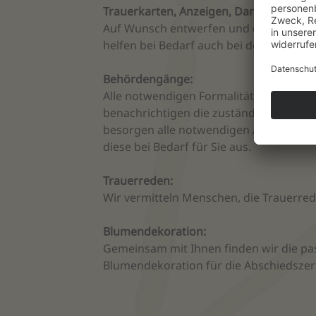
Trauerkarten, Anzeigen, Danksagungsk
Auf Wunsch entwerfen und drucken wir 
helfen bei Bedarf auch bei der Formulie
Behördengänge:
Alle notwendigen Formalitäten erledigen
benachrichtigen die zuständigen öffentl
besorgen alle notwendigen Anträge und
diese bei Bedarf für Sie aus.
Trauerreden:
Wir vermitteln Menschen, die Trauerred
Blumendekoration:
Gemeinsam mit Ihnen finden wir die p
Blumendekoration für die Abschiedsze