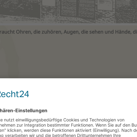
raucht Ohren, die zuhören, Augen, die sehen und Hände, di
Bestattungsform:
sämtliche damit
Es gibt eine Vielzahl 
usland.
zu beerdigen. Wir orga
Seebestattung Ihrer W
:
en