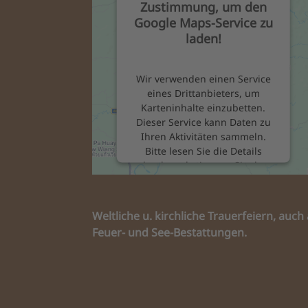
Zustimmung, um den
Google Maps-Service zu
laden!
Wir verwenden einen Service
eines Drittanbieters, um
Karteninhalte einzubetten.
Dieser Service kann Daten zu
Ihren Aktivitäten sammeln.
Bitte lesen Sie die Details
durch und stimmen Sie der
Nutzung des Service zu, um
diese Karte anzuzeigen.
Weltliche u. kirchliche Trauerfeiern, au
Feuer- und See-Bestattungen.
Mehr Informationen
Akzeptieren
powered by
Usercentrics