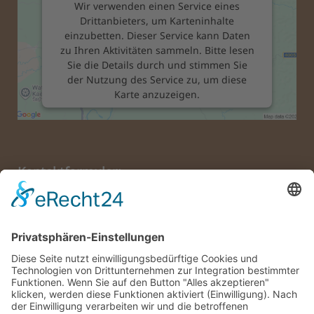
Wir verwenden einen Service eines
Drittanbieters, um Karteninhalte
einzubetten. Dieser Service kann Daten
zu Ihren Aktivitäten sammeln. Bitte lesen
Sie die Details durch und stimmen Sie
der Nutzung des Service zu, um diese
Karte anzuzeigen.
Mehr Informationen
Kontaktformular:
Akzeptieren
powered by
Usercentrics Consent
Name:
*
Management Platform
&
eRecht24
Email:
*
Nachricht:
*