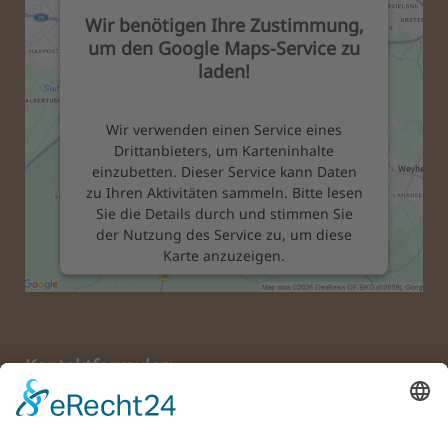
Wir benötigen Ihre Zustimmung,
um den Google Maps-Service zu
laden!
Wir verwenden einen Service eines
Drittanbieters, um Karteninhalte
einzubetten. Dieser Service kann Daten
zu Ihren Aktivitäten sammeln. Bitte lesen
Sie die Details durch und stimmen Sie
der Nutzung des Service zu, um diese
Karte anzuzeigen.
Mehr Informationen
Kontaktformular:
Akzeptieren
powered by
Usercentrics Consent
Name:
*
Management Platform
&
eRecht24